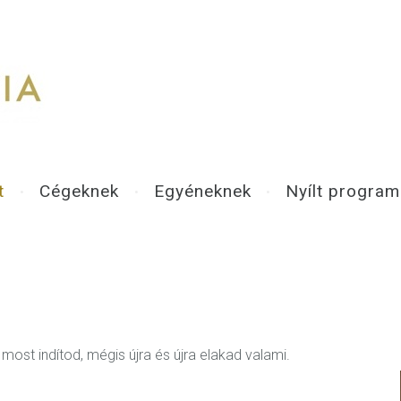
t
Cégeknek
Egyéneknek
Nyílt progra
ost indítod, mégis újra és újra elakad valami.