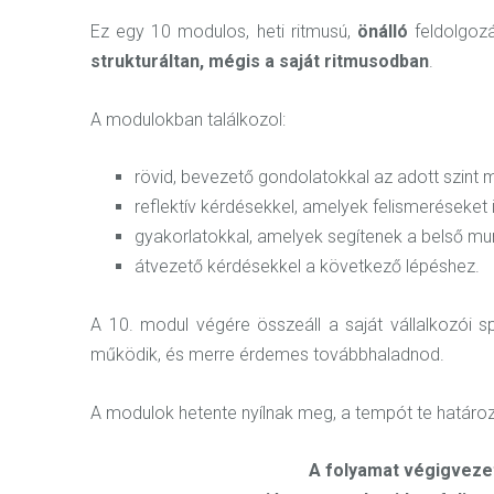
Ez egy 10 modulos, heti ritmusú,
önálló
feldolgozá
strukturáltan, mégis a saját ritmusodban
.
A modulokban találkozol:
rövid, bevezető gondolatokkal az adott szint 
reflektív kérdésekkel, amelyek felismeréseket i
gyakorlatokkal, amelyek segítenek a belső mu
átvezető kérdésekkel a következő lépéshez.
A 10. modul végére összeáll a saját vállalkozói sp
működik, és merre érdemes továbbhaladnod.
A modulok hetente nyílnak meg, a tempót te határ
A folyamat végigvezet