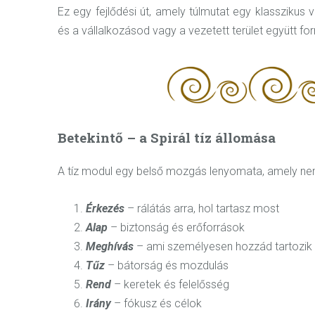
Ez egy fejlődési út, amely túlmutat egy klasszikus
és a vállalkozásod vagy a vezetett terület együtt fo
Betekintő – a Spirál tíz állomása
A tíz modul egy belső mozgás lenyomata, amely ne
Érkezés
– rálátás arra, hol tartasz most
Alap
– biztonság és erőforrások
Meghívás
– ami személyesen hozzád tartozik
Tűz
– bátorság és mozdulás
Rend
– keretek és felelősség
Irány
– fókusz és célok