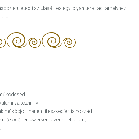
od/területed tisztulását, és egy olyan teret ad, amelyhez
alálni.
a működésed,
lami változni hív,
k működjön, hanem illeszkedjen is hozzád,
y működő rendszerként szeretnél rálátni,
.