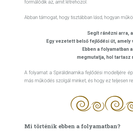
formálódik az, amit létrehozol.
Abban támogat, hogy tisztábban lásd, hogyan működ
Segít ránézni arra, 
Egy vezetett belső fejlődési út, amely
Ebben a folyamatban a 
megmutatja, hol tartasz m
A folyamat a Spiráldinamika fejlődési modelljére 
más működés szolgál minket, és hogy ez teljesen r
Mi történik ebben a folyamatban?