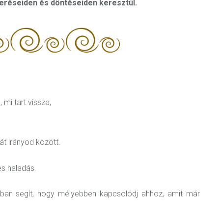
smeréseiden és döntéseiden keresztül.
 mi tart vissza,
át irányod között.
es haladás.
 abban segít, hogy mélyebben kapcsolódj ahhoz, amit már