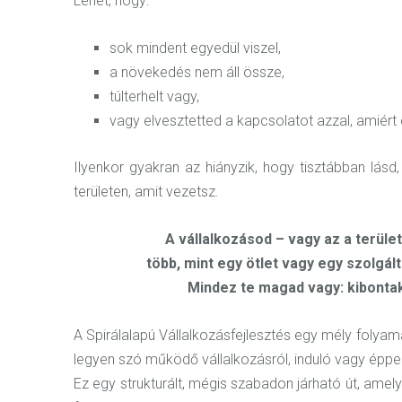
Lehet, hogy:
sok mindent egyedül viszel,
a növekedés nem áll össze,
túlterhelt vagy,
vagy elvesztetted a kapcsolatot azzal, amiért
Ilyenkor gyakran az hiányzik, hogy tisztábban lá
területen, amit vezetsz.
A vállalkozásod – vagy az a terüle
több, mint egy ötlet vagy egy szolgált
Mindez te magad vagy: kibonta
A Spirálalapú Vállalkozásfejlesztés egy mély folyama
legyen szó működő vállalkozásról, induló vagy éppe
Ez egy strukturált, mégis szabadon járható út, am