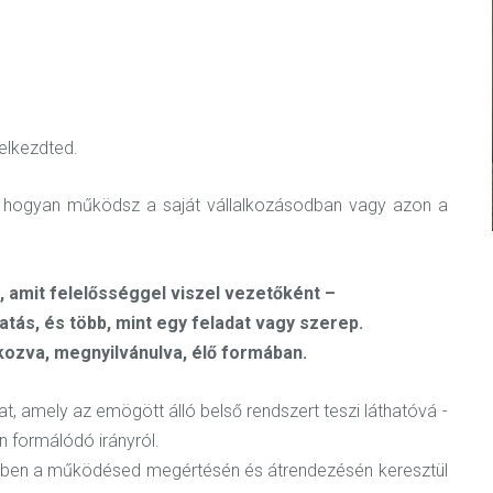
 elkezdted.
sd, hogyan működsz a saját vállalkozásodban vagy azon a
t, amit felelősséggel viszel vezetőként –
atás, és több, mint egy feladat vagy szerep.
kozva, megnyilvánulva, élő formában.
t, amely az emögött álló belső rendszert teszi láthatóvá -
n formálódó irányról.
elyben a működésed megértésén és átrendezésén keresztül