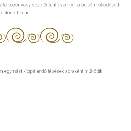
 vállalkozói vagy vezetői tanfolyamon: a belső működésed
rmálódik benne.
m egymást kipipálandó lépések soraként működik.