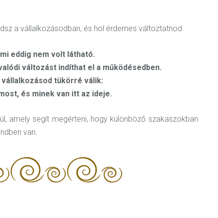
sz a vállalkozásodban, és hol érdemes változtatnod.
ami eddig nem volt látható.
 valódi változást indíthat el a működésedben.
vállalkozásod tükörré válik:
ost, és minek van itt az ideje.
épül, amely segít megérteni, hogy különböző szakaszokban
endben van.