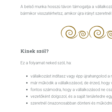
A belső munka hosszú távon támogatja a vállalkozás
bármikor visszatérhetsz, amikor újra irányt szeretnél t
Kinek szól?
Ez a folyamat neked szól, ha:
vállalkozást indítasz vagy épp újrahangolod 
már működik a vállalkozásod, de érzed, hogy va
fontos számodra, hogy a vállalkozásod ne csa
vezetőként dolgozol, és a saját területedre eg
szeretnél önazonosabban dönteni és működni