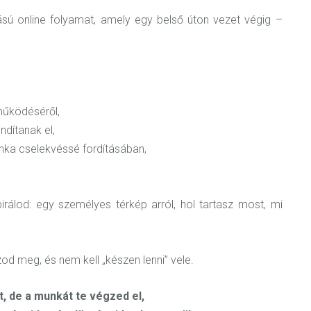
sú online folyamat, amely egy belső úton vezet végig –
működéséről,
ndítanak el,
nka cselekvéssé fordításában,
irálod: egy személyes térkép arról, hol tartasz most, mi
ozod meg, és
nem kell „készen lenni” vele
.
, de a munkát te végzed el,